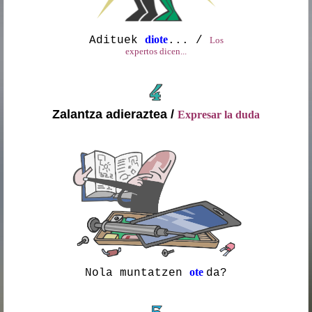
diote
Adituek
... /
Los
expertos dicen...
.
Zalantza adieraztea /
Expresar la duda
.
ote
Nola muntatzen
da?
.