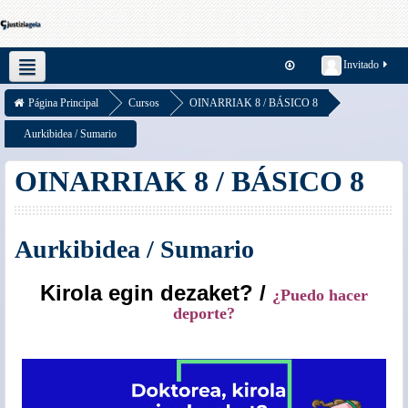
Invitado
Español - Internacional ‎(es)‎
Página Principal
Cursos
OINARRIAK 8 / BÁSICO 8
Aurkibidea / Sumario
OINARRIAK 8 / BÁSICO 8
Aurkibidea / Sumario
Kirola egin dezaket? /
¿Puedo hacer
deporte?
.