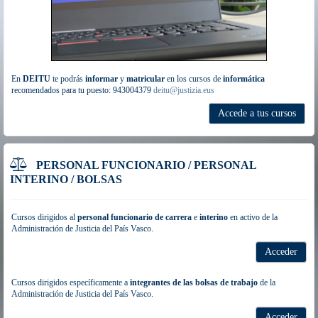
En
DEITU
te podrás
informar
y
matricular
en los cursos de
informática
recomendados para tu puesto: 943004379
deitu@justizia.eus
Accede a tus cursos
PERSONAL FUNCIONARIO / PERSONAL
INTERINO / BOLSAS
Cursos dirigidos al
personal funcionario de carrera
e
interino
en activo de la
Administración de Justicia del País Vasco.
Acceder
Cursos dirigidos específicamente a
integrantes de las bolsas de trabajo
de la
Administración de Justicia del País Vasco.
Acceder